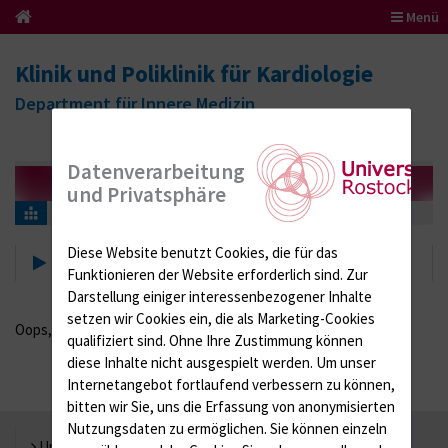
Menü
Klinik und Poliklinik für Kardiologie
Department für Innere Medizin
Datenverarbeitung
und Privatsphäre
Suche
Diese Website benutzt Cookies, die für das
Suche
Funktionieren der Website erforderlich sind.
Zur
Darstellung einiger interessenbezogener Inhalte
setzen wir Cookies ein, die als Marketing-Cookies
Oops, an error occurred! Code: 202608070801250236a35e
qualifiziert sind. Ohne Ihre Zustimmung können
diese Inhalte nicht ausgespielt werden.
Um unser
Internetangebot fortlaufend verbessern zu können,
bitten wir Sie, uns die Erfassung von anonymisierten
Nutzungsdaten zu ermöglichen.
Sie können einzeln
Universität Rostock