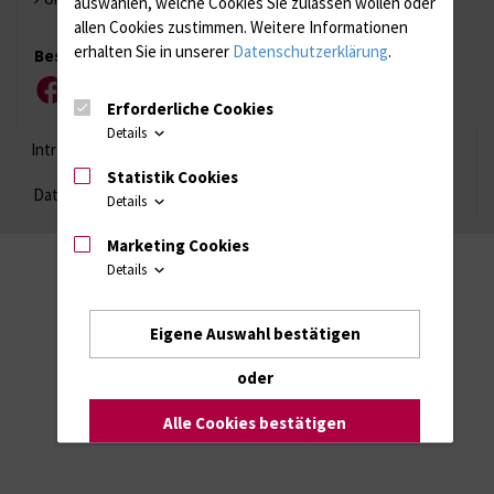
auswählen, welche Cookies Sie zulassen wollen oder
allen Cookies zustimmen. Weitere Informationen
erhalten Sie in unserer
Datenschutzerklärung
.
Besuchen Sie uns
Facebook
Instagram
YouTube
LinkedIn
Xing
Erforderliche Cookies
Details
Intranet
Login (für Studenten)
Impressum
Statistik Cookies
Datenschutzhinweise
Barrierefreiheit
Details
Marketing Cookies
Details
Eigene Auswahl bestätigen
oder
Alle Cookies bestätigen